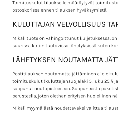
Toimituskulut tilaukselle määräytyvät toimitusta
ostoskorissa ennen tilauksen hyväksymistä.
KULUTTAJAN VELVOLLISUUS TAR
Mikäli tuote on vahingoittunut kuljetuksessa, on
suurissa kotiin tuotavissa lähetyksissä kuten kan
LÄHETYKSEN NOUTAMATTA JÄT
Postitilauksen noutamatta jättäminen ei ole kulu
toimituskulut (kuluttajansuojalaki 5. luku 25.§ ja
saapunut noutopisteeseen. Saapuneesta paketista t
perusteella, joten olethan erityisen huolellinen nä
Mikäli myymälästä noudettavaksi valittua tilausta