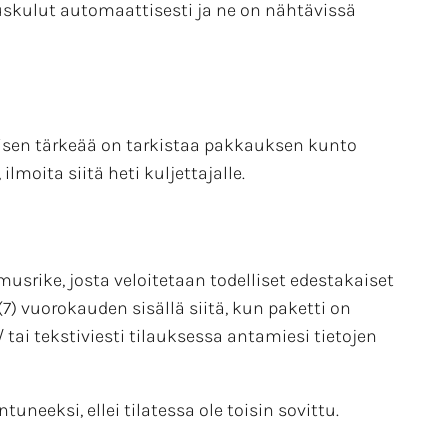
uskulut automaattisesti ja ne on nähtävissä
yisen tärkeää on tarkistaa pakkauksen kunto
moita siitä heti kuljettajalle.
srike, josta veloitetaan todelliset edestakaiset
(7) vuorokauden sisällä siitä, kun paketti on
tai tekstiviesti tilauksessa antamiesi tietojen
neeksi, ellei tilatessa ole toisin sovittu.