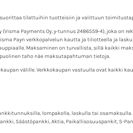
uorittaa tilattuihin tuotteisiin ja valittuun toimitusta
 (Visma Payments Oy, y-tunnus 2486559-4), joka on rek
isma Payn verkkopalvelun kautta ja tiliotteella ja las
uppiaalle. Maksaminen on turvallista, sillä kaikki ma
kopuolinen taho näe maksutapahtuman tietoja.
upan välille. Verkkokaupan vastuulla ovat kaikki kaupp
nkkitunnuksilla, lompakolla, laskulla tai osamaksulla
kki, Säästöpankki, Aktia, Paikallisosuuspankit, S-Pan