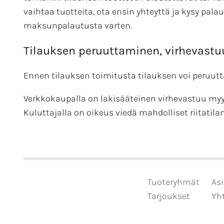
vaihtaa tuotteita, ota ensin yhteyttä ja kysy pal
maksunpalautusta varten.
Tilauksen peruuttaminen, virhevastu
Ennen tilauksen toimitusta tilauksen voi peruutta
Verkkokaupalla on lakisääteinen virhevastuu m
Kuluttajalla on oikeus viedä mahdolliset riitatil
Tuoteryhmät
Asi
Tarjoukset
Yht