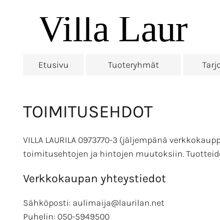
Etusivu
Tuoteryhmät
Tarj
TOIMITUSEHDOT
VILLA LAURILA 0973770-3 (jäljempänä verkkokaup
toimitusehtojen ja hintojen muutoksiin. Tuotteid
Verkkokaupan yhteystiedot
Sähköposti: aulimaija@laurilan.net
Puhelin: 050-5949500