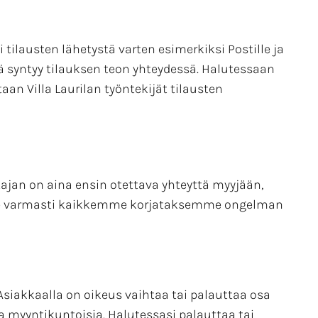
tilausten lähetystä varten esimerkiksi Postille ja
tä syntyy tilauksen teon yhteydessä. Halutessaan
aan Villa Laurilan työntekijät tilausten
ajan on aina ensin otettava yhteyttä myyjään,
emme varmasti kaikkemme korjataksemme ongelman
siakkaalla on oikeus vaihtaa tai palauttaa osa
ja myyntikuntoisia. Halutessasi palauttaa tai