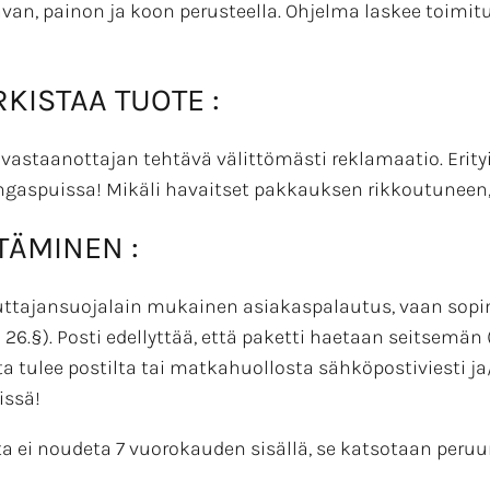
van, painon ja koon perusteella. Ohjelma laskee toimit
KISTAA TUOTE :
 vastaanottajan tehtävä välittömästi reklamaatio. Erit
gaspuissa! Mikäli havaitset pakkauksen rikkoutuneen, il
TÄMINEN :
ttajansuojalain mukainen asiakaspalautus, vaan sopimu
 26.§). Posti edellyttää, että paketti haetaan seitsemän 
ulee postilta tai matkahuollosta sähköpostiviesti ja/ 
issä!
 ei noudeta 7 vuorokauden sisällä, se katsotaan peruuntu