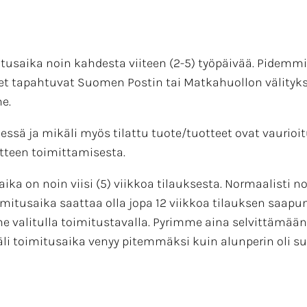
mitusaika noin kahdesta viiteen (2-5) työpäivää. Pide
 tapahtuvat Suomen Postin tai Matkahuollon välityksellä
e.
essä ja mikäli myös tilattu tuote/tuotteet ovat vaurioi
tteen toimittamisesta.
ika on noin viisi (5) viikkoa tilauksesta. Normaalisti 
itusaika saattaa olla jopa 12 viikkoa tilauksen saapumi
 valitulla toimitustavalla. Pyrimme aina selvittämää
 toimitusaika venyy pitemmäksi kuin alunperin oli su