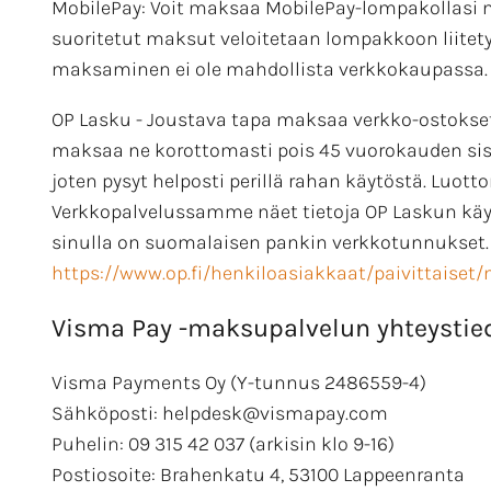
MobilePay: Voit maksaa MobilePay-lompakollasi 
suoritetut maksut veloitetaan lompakkoon liitet
maksaminen ei ole mahdollista verkkokaupassa.
OP Lasku - Joustava tapa maksaa verkko-ostokset.
maksaa ne korottomasti pois 45 vuorokauden sis
joten pysyt helposti perillä rahan käytöstä. Luott
Verkkopalvelussamme näet tietoja OP Laskun käytö
sinulla on suomalaisen pankin verkkotunnukset. Li
https://www.op.fi/henkiloasiakkaat/paivittaise
Visma Pay -maksupalvelun yhteystie
Visma Payments Oy (Y-tunnus 2486559-4)
Sähköposti: helpdesk@vismapay.com
Puhelin: 09 315 42 037 (arkisin klo 9-16)
Postiosoite: Brahenkatu 4, 53100 Lappeenranta