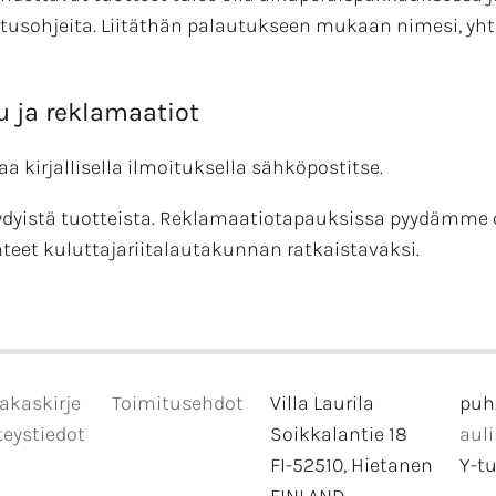
autusohjeita. Liitäthän palautukseen mukaan nimesi, yht
u ja reklamaatiot
a kirjallisella ilmoituksella sähköpostitse.
yydyistä tuotteista. Reklamaatiotapauksissa pyydämm
anteet kuluttajariitalautakunnan ratkaistavaksi.
akaskirje
Toimitusehdot
Villa Laurila
puh
eystiedot
Soikkalantie 18
aul
FI-52510, Hietanen
Y-t