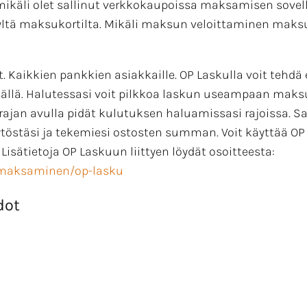
mikäli olet sallinut verkkokaupoissa maksamisen sovel
yltä maksukortilta. Mikäli maksun veloittaminen maks
 Kaikkien pankkien asiakkaille. OP Laskulla voit tehdä 
ällä. Halutessasi voit pilkkoa laskun useampaan maksu
orajan avulla pidät kulutuksen haluamissasi rajoissa. Sa
stäsi ja tekemiesi ostosten summan. Voit käyttää OP L
sätietoja OP Laskuun liittyen löydät osoitteesta:
t/maksaminen/op-lasku
dot