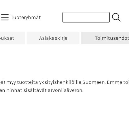
Tuoteryhmät
oukset
Asiakaskirje
Toimitusehdo
pa) myy tuotteita yksityishenkilöille Suomeen. Emme 
en hinnat sisältävät arvonlisäveron.