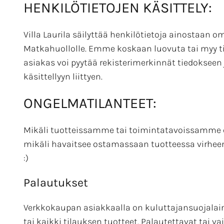
HENKILÖTIETOJEN KÄSITTELY:
Villa Laurila säilyttää henkilötietoja ainostaan o
Matkahuollolle. Emme koskaan luovuta tai myy tie
asiakas voi pyytää rekisterimerkinnät tiedokseen 
käsittellyyn liittyen.
ONGELMATILANTEET:
Mikäli tuotteissamme tai toimintatavoissamme on
mikäli havaitsee ostamassaan tuotteessa virhe
:)
Palautukset
Verkkokaupan asiakkaalla on kuluttajansuojalain
tai kaikki tilauksen tuotteet. Palautettavat tai 