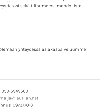
eystietosi sekä tilinumerosi mahdollista
e olemaan yhteydessä asiakaspalveluumme.
. 050-5949500
imaija@laurilan.net
unnus: 0973770-3