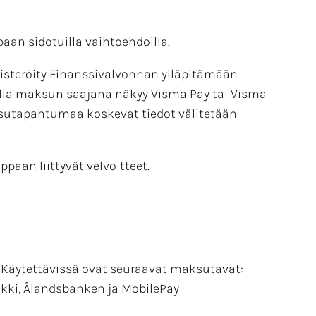
paan sidotuilla vaihtoehdoilla.
isteröity Finanssivalvonnan ylläpitämään
kulla maksun saajana näkyy Visma Pay tai Visma
ksutapahtumaa koskevat tiedot välitetään
aan liittyvät velvoitteet.
. Käytettävissä ovat seuraavat maksutavat:
kki, Ålandsbanken ja MobilePay