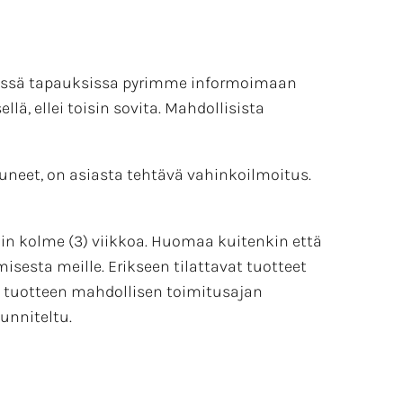
mmissä tapauksissa pyrimme informoimaan
, ellei toisin sovita. Mahdollisista
tuneet, on asiasta tehtävä vahinkoilmoitus.
noin kolme (3) viikkoa. Huomaa kuitenkin että
sesta meille. Erikseen tilattavat tuotteet
n tuotteen mahdollisen toimitusajan
unniteltu.