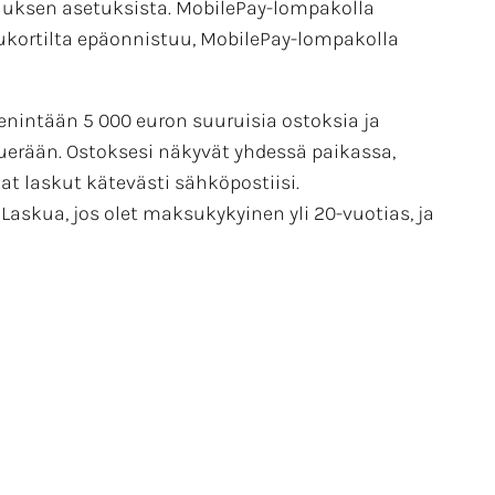
luksen asetuksista. MobilePay-lompakolla
ukortilta epäonnistuu, MobilePay-lompakolla
enintään 5 000 euron suuruisia ostoksia ja
erään. Ostoksesi näkyvät yhdessä paikassa,
at laskut kätevästi sähköpostiisi.
askua, jos olet maksukykyinen yli 20-vuotias, ja