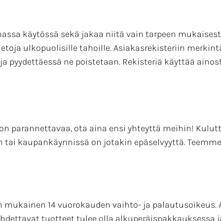
massa käytössä sekä jakaa niitä vain tarpeen mukaisesti 
toja ulkopuolisille tahoille. Asiakasrekisteriin merkin
ja pyydettäessä ne poistetaan. Rekisteriä käyttää ainost
 parannettavaa, ota aina ensi yhteyttä meihin! Kulutt
en tai kaupankäynnissä on jotakin epäselvyyttä. Te
 mukainen 14 vuorokauden vaihto- ja palautusoikeus. A
vaihdettavat tuotteet tulee olla alkuperäispakkauksessa 