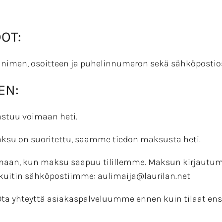
DOT:
 nimen, osoitteen ja puhelinnumeron sekä sähköpostio
EN:
stuu voimaan heti.
ksu on suoritettu, saamme tiedon maksusta heti.
maan, kun maksu saapuu tilillemme. Maksun kirjautumine
 kuitin sähköpostiimme: aulimaija@laurilan.net
ta yhteyttä asiakaspalveluumme ennen kuin tilaat ens