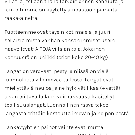
Villat lajitellaan tilalla tarkoin ennen kehruuta ja
lankoihimme on käytetty ainoastaan parhaita
raaka-aineita.
Tuotteemme ovat täysin kotimaisia ja juuri
sellaisia mistä vanhan kansan ihmiset usein
haaveilevat: AITOJA villalankoja. Jokainen
kehruuerä on uniikki (erien koko 20-40 kg).
Langat on varovasti pesty ja niissä on vielä
luonnollista villarasvaa tallessa. Langat ovat
miellyttäviä neuloa ja ne hylkivät likaa (+ vettä)
aivan eri tavalla kuin voimakkaasti käsitellyt
teollisuuslangat. Luonnollinen rasva tekee
langasta erittäin kosteutta imevän ja helpon pestä.
Lankavyyhtien painot vaihtelevat, mutta