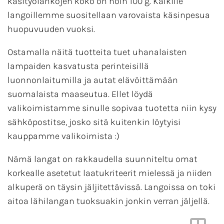
käsityölankojen koko on noin 100 g. Kaikille
langoillemme suositellaan varovaista käsinpesua
huopuvuuden vuoksi.
Ostamalla näitä tuotteita tuet uhanalaisten
lampaiden kasvatusta perinteisillä
luonnonlaitumilla ja autat elävöittämään
suomalaista maaseutua. Ellet löydä
valikoimistamme sinulle sopivaa tuotetta niin kysy
sähköpostitse, josko sitä kuitenkin löytyisi
kauppamme valikoimista :)
Nämä langat on rakkaudella suunniteltu omat
korkealle asetetut laatukriteerit mielessä ja niiden
alkuperä on täysin jäljitettävissä. Langoissa on toki
aitoa lähilangan tuoksuakin jonkin verran jäljellä.