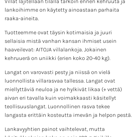
Villat lajitellaan tilalla tarkoin ennen kehruuta ja
lankoihimme on käytetty ainoastaan parhaita
raaka-aineita.
Tuotteemme ovat täysin kotimaisia ja juuri
sellaisia mistä vanhan kansan ihmiset usein
haaveilevat: AITOJA villalankoja. Jokainen
kehruuerä on uniikki (erien koko 20-40 kg).
Langat on varovasti pesty ja niissä on vielä
luonnollista villarasvaa tallessa. Langat ovat
miellyttäviä neuloa ja ne hylkivät likaa (+ vettä)
aivan eri tavalla kuin voimakkaasti käsitellyt
teollisuuslangat. Luonnollinen rasva tekee
langasta erittäin kosteutta imevän ja helpon pestä.
Lankavyyhtien painot vaihtelevat, mutta