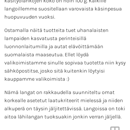
käsityölankojen koko on noin 100 g. Kaikille
langoillemme suositellaan varovaista käsinpesua
huopuvuuden vuoksi.
Ostamalla näitä tuotteita tuet uhanalaisten
lampaiden kasvatusta perinteisillä
luonnonlaitumilla ja autat elävöittämään
suomalaista maaseutua. Ellet löydä
valikoimistamme sinulle sopivaa tuotetta niin kysy
sähköpostitse, josko sitä kuitenkin löytyisi
kauppamme valikoimista :)
Nämä langat on rakkaudella suunniteltu omat
korkealle asetetut laatukriteerit mielessä ja niiden
alkuperä on täysin jäljitettävissä. Langoissa on toki
aitoa lähilangan tuoksuakin jonkin verran jäljellä.