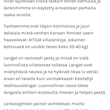
Villat lajitellaan tilalla tarkoin ennen kehruuta ja
lankoihimme on käytetty ainoastaan parhaita
raaka-aineita.
Tuotteemme ovat täysin kotimaisia ja juuri
sellaisia mistä vanhan kansan ihmiset usein
haaveilevat: AITOJA villalankoja. Jokainen
kehruuerä on uniikki (erien koko 20-40 kg).
Langat on varovasti pesty ja niissä on vielä
luonnollista villarasvaa tallessa. Langat ovat
miellyttäviä neuloa ja ne hylkivät likaa (+ vettä)
aivan eri tavalla kuin voimakkaasti käsitellyt
teollisuuslangat. Luonnollinen rasva tekee
langasta erittäin kosteutta imevän ja helpon pestä.
Lankavyyhtien painot vaihtelevat, mutta