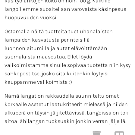
käsityölankojen koko on noin 100 g. Kaikille
langoillemme suositellaan varovaista käsinpesua
huopuvuuden vuoksi.
Ostamalla näitä tuotteita tuet uhanalaisten
lampaiden kasvatusta perinteisillä
luonnonlaitumilla ja autat elävöittämään
suomalaista maaseutua. Ellet löydä
valikoimistamme sinulle sopivaa tuotetta niin kysy
sähköpostitse, josko sitä kuitenkin löytyisi
kauppamme valikoimista :)
Nämä langat on rakkaudella suunniteltu omat
korkealle asetetut laatukriteerit mielessä ja niiden
alkuperä on täysin jäljitettävissä. Langoissa on toki
aitoa lähilangan tuoksuakin jonkin verran jäljellä.