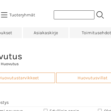
Tuoteryhmät
oukset
Asiakaskirje
Toimitusehdo
vutus
 Huovutus
Huovutustarvikkeet
Huovutusvillat
estys