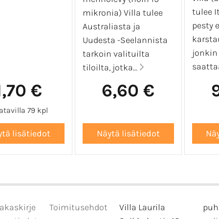
tulee I
mikronia) Villa tulee
pesty 
Australiasta ja
karsta
Uudesta -Seelannista
jonkin
tarkoin valituilta
saattaa 
tiloilta, jotka...
1,70 €
6,60 €
tavilla 79 kpl
akaskirje
Toimitusehdot
Villa Laurila
puh