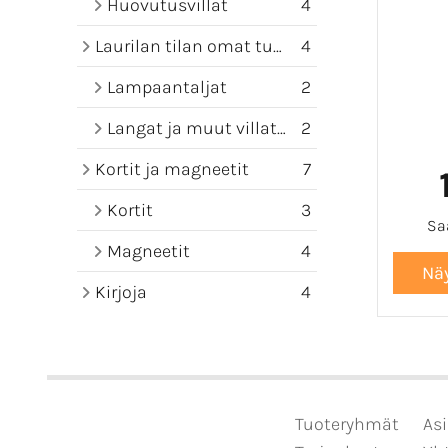
Huovutusvillat
4
Laurilan tilan omat tuotteet
4
Lampaantaljat
2
Langat ja muut villatuotteet
2
Kortit ja magneetit
7
Kortit
3
Saa
Magneetit
4
Kirjoja
4
Tuoteryhmät
Asi