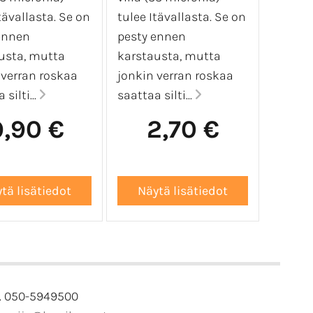
tävallasta. Se on
tulee Itävallasta. Se on
ennen
pesty ennen
usta, mutta
karstausta, mutta
 verran roskaa
jonkin verran roskaa
silti...
saattaa silti...
9,90 €
2,70 €
. 050-5949500