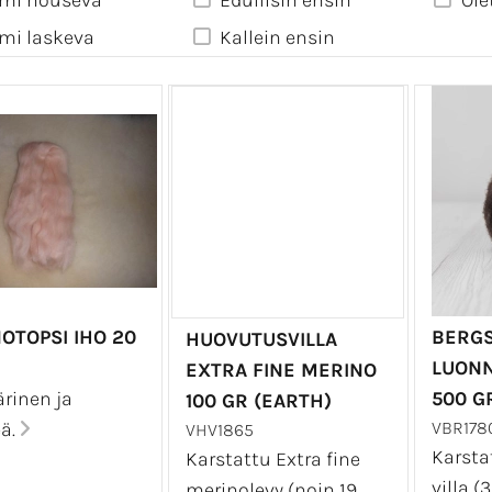
mi nouseva
Edullisin ensin
Ole
mi laskeva
Kallein ensin
OTOPSI IHO 20
BERGS
HUOVUTUSVILLA
LUON
EXTRA FINE MERINO
ärinen ja
500 G
100 GR (EARTH)
ä.
VBR178
VHV1865
Karsta
Karstattu Extra fine
villa (
merinolevy (noin 19