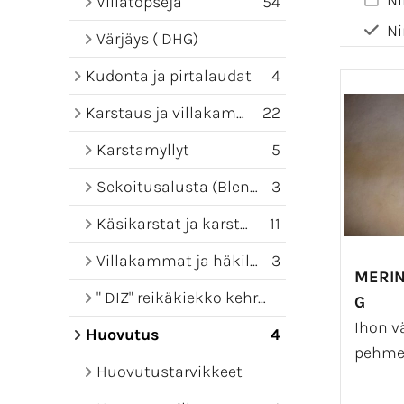
Ni
Villatopseja
54
Ni
Värjäys ( DHG)
Kudonta ja pirtalaudat
4
Karstaus ja villakammat
22
Karstamyllyt
5
Sekoitusalusta (Blending board)
3
Käsikarstat ja karstamatot
11
Villakammat ja häkilät
3
MERIN
" DIZ" reikäkiekko kehruuseen
G
Ihon v
Huovutus
4
pehme
Huovutustarvikkeet