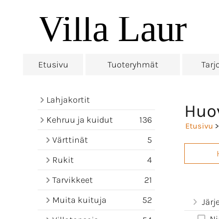
Etusivu
Tuoteryhmät
Tarj
Lahjakortit
Huo
Kehruu ja kuidut
136
Etusivu
>
Värttinät
5
Rukit
4
Tarvikkeet
21
Muita kuituja
52
Järj