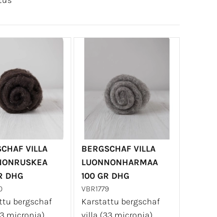
tus
CHAF VILLA
BERGSCHAF VILLA
NONRUSKEA
LUONNONHARMAA
R DHG
100 GR DHG
0
VBR1779
ttu bergschaf
Karstattu bergschaf
33 micronia)
villa (33 micronia)