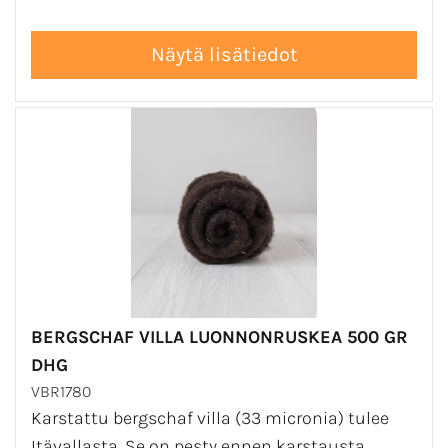
BERGSCHAF VILLA LUONNONRUSKEA 500 GR
DHG
VBR1780
Karstattu bergschaf villa (33 micronia) tulee
Itävallasta. Se on pesty ennen karstausta,