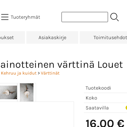
Tuoteryhmät
oukset
Asiakaskirje
Toimitusehdo
ainotteinen värttinä Louet
>
Kehruu ja kuidut
>
Värttinät
Tuotekoodi
Koko
Saatavilla
16,00 €