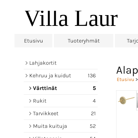
Etusivu
Tuoteryhmät
Tarj
Lahjakortit
Alap
Kehruu ja kuidut
136
Etusivu
Värttinät
5
Rukit
4
Tarvikkeet
21
Muita kuituja
52