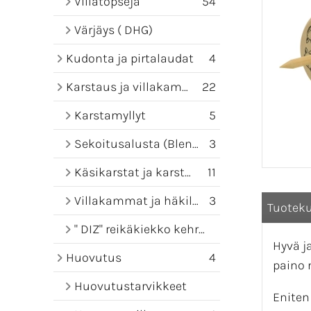
Villatopseja
54
Värjäys ( DHG)
Kudonta ja pirtalaudat
4
Karstaus ja villakammat
22
Karstamyllyt
5
Sekoitusalusta (Blending board)
3
Käsikarstat ja karstamatot
11
Villakammat ja häkilät
3
Tuotek
" DIZ" reikäkiekko kehruuseen
Hyvä j
Huovutus
4
paino n
Huovutustarvikkeet
Eniten