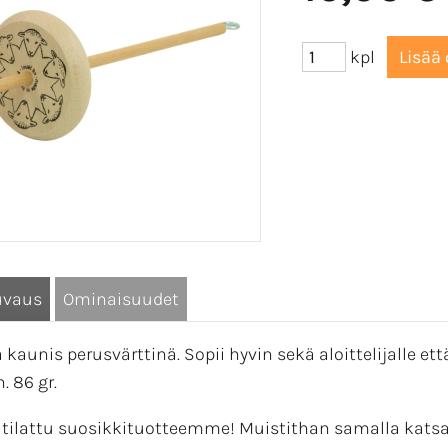
kpl
uvaus
Ominaisuudet
a kaunis perusvärttinä. Sopii hyvin sekä aloittelijalle e
. 86 gr.
 tilattu suosikkituotteemme! Muistithan samalla kat