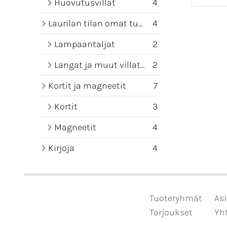
Huovutusvillat
4
Laurilan tilan omat tuotteet
4
Lampaantaljat
2
Langat ja muut villatuotteet
2
Kortit ja magneetit
7
Kortit
3
Magneetit
4
Kirjoja
4
Tuoteryhmät
Asi
Tarjoukset
Yht