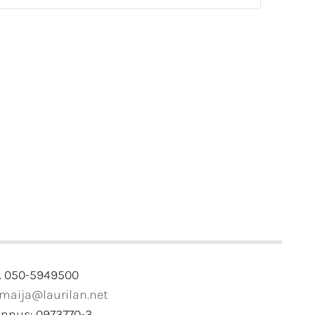
. 050-5949500
imaija@laurilan.net
unnus: 0973770-3