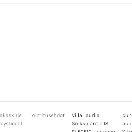
akaskirje
Toimitusehdot
Villa Laurila
puh
eystiedot
Soikkalantie 18
aul
FI-52510, Hietanen
Y-t