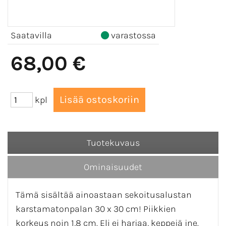
Saatavilla
varastossa
68,00 €
kpl
Tuotekuvaus
Ominaisuudet
Tämä sisältää ainoastaan sekoitusalustan
karstamatonpalan 30 x 30 cm! Piikkien
korkeus noin 1,8 cm. Eli ei harjaa, keppejä jne.