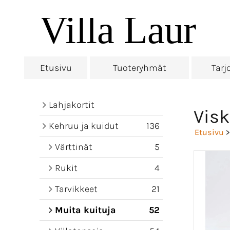
Etusivu
Tuoteryhmät
Tarj
Lahjakortit
Visk
Kehruu ja kuidut
136
Etusivu
Värttinät
5
Rukit
4
Tarvikkeet
21
Muita kuituja
52