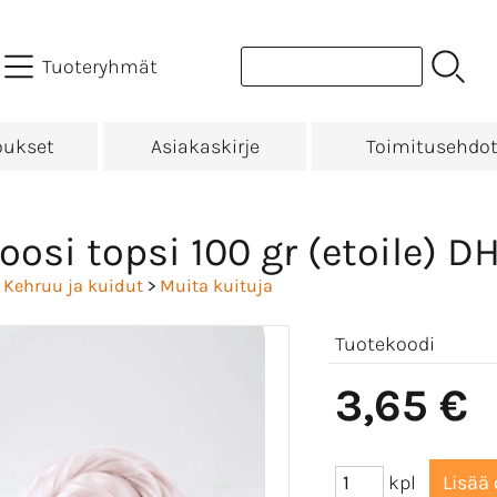
Tuoteryhmät
oukset
Asiakaskirje
Toimitusehdo
oosi topsi 100 gr (etoile) D
>
Kehruu ja kuidut
>
Muita kuituja
Tuotekoodi
3,65 €
kpl