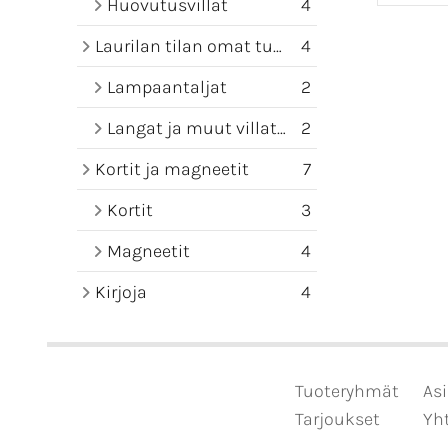
Huovutusvillat
4
Laurilan tilan omat tuotteet
4
Lampaantaljat
2
Langat ja muut villatuotteet
2
Kortit ja magneetit
7
Kortit
3
Magneetit
4
Kirjoja
4
Tuoteryhmät
Asi
Tarjoukset
Yht