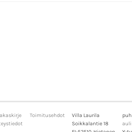
akaskirje
Toimitusehdot
Villa Laurila
puh
eystiedot
Soikkalantie 18
aul
FI-52510, Hietanen
Y-t