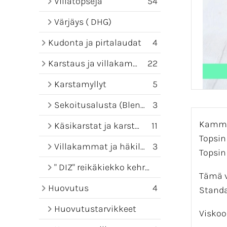
Villatopseja
54
Värjäys ( DHG)
Kudonta ja pirtalaudat
4
Karstaus ja villakammat
22
Karstamyllyt
5
Sekoitusalusta (Blending board)
3
Kamma
Käsikarstat ja karstamatot
11
Topsin
Villakammat ja häkilät
3
Topsin
" DIZ" reikäkiekko kehruuseen
Tämä v
Huovutus
4
Standar
Huovutustarvikkeet
Viskoo