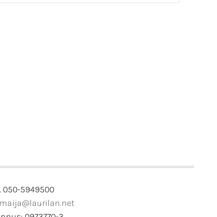
. 050-5949500
imaija@laurilan.net
unnus: 0973770-3