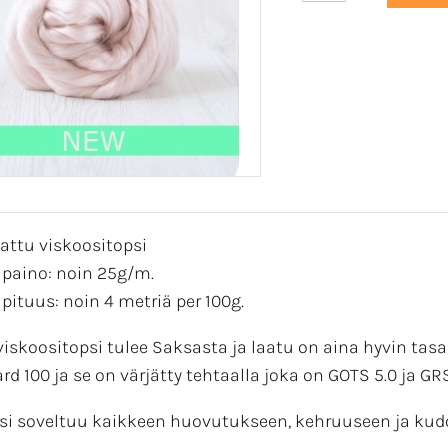
ttu viskoositopsi
 paino: noin 25g/m.
 pituus: noin 4 metriä per 100g.
iskoositopsi tulee Saksasta ja laatu on aina hyvin tasa
d 100 ja se on värjätty tehtaalla joka on GOTS 5.0 ja GRS 
si soveltuu kaikkeen huovutukseen, kehruuseen ja kud