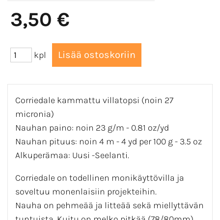
3,50 €
kpl
Corriedale kammattu villatopsi (noin 27
micronia)
Nauhan paino: noin 23 g/m - 0.81 oz/yd
Nauhan pituus: noin 4 m - 4 yd per 100 g - 3.5 oz
Alkuperämaa: Uusi -Seelanti.
Corriedale on todellinen monikäyttövilla ja
soveltuu monenlaisiin projekteihin.
Nauha on pehmeää ja litteää sekä miellyttävän
tuntuista. Kuitu on melko pitkää (78/80mm) .