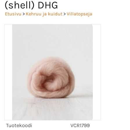
(shell) DHG
Etusivu
>
Kehruu ja kuidut
>
Villatopseja
Tuotekoodi
VCR1799