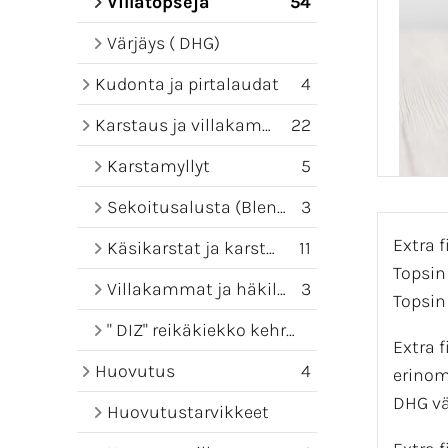
Villatopseja
54
Värjäys ( DHG)
Kudonta ja pirtalaudat
4
Karstaus ja villakammat
22
Karstamyllyt
5
Sekoitusalusta (Blending board)
3
Extra f
Käsikarstat ja karstamatot
11
Topsin
Villakammat ja häkilät
3
Topsin 
" DIZ" reikäkiekko kehruuseen
Extra f
Huovutus
4
erinom
DHG vä
Huovutustarvikkeet