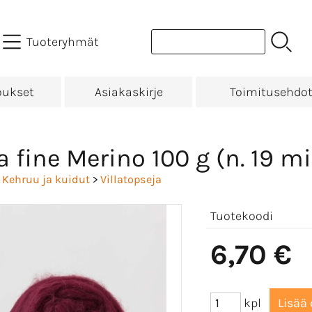
Tuoteryhmät
oukset
Asiakaskirje
Toimitusehdo
a fine Merino 100 g (n. 19 m
>
Kehruu ja kuidut
>
Villatopseja
Tuotekoodi
6,70 €
kpl