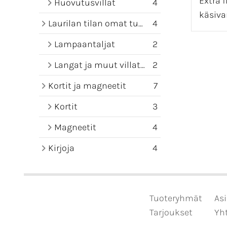
Extra 
Huovutusvillat
4
käsiva
Laurilan tilan omat tuotteet
4
Lampaantaljat
2
Langat ja muut villatuotteet
2
Kortit ja magneetit
7
Kortit
3
Magneetit
4
Kirjoja
4
Tuoteryhmät
Asi
Tarjoukset
Yht