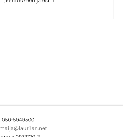
n, kehruuseen ja esim. "
. 050-5949500
imaija@laurilan.net
unnus: 0973770-3