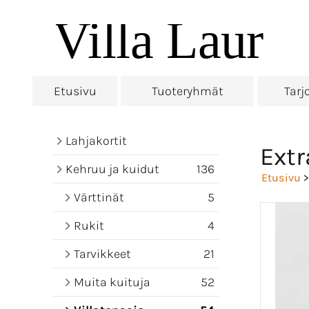
Etusivu
Tuoteryhmät
Tarj
Lahjakortit
Extr
Kehruu ja kuidut
136
Etusivu
Värttinät
5
Rukit
4
Tarvikkeet
21
Muita kuituja
52