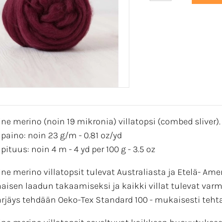
ine merino (noin 19 mikronia) villatopsi (combed sliver).
 paino: noin 23 g/m - 0.81 oz/yd
pituus: noin 4 m - 4 yd per 100 g - 3.5 oz
ine merino villatopsit tulevat Australiasta ja Etelä- Amer
aisen laadun takaamiseksi ja kaikki villat tulevat var
rjäys tehdään Oeko-Tex Standard 100 - mukaisesti tehtaal