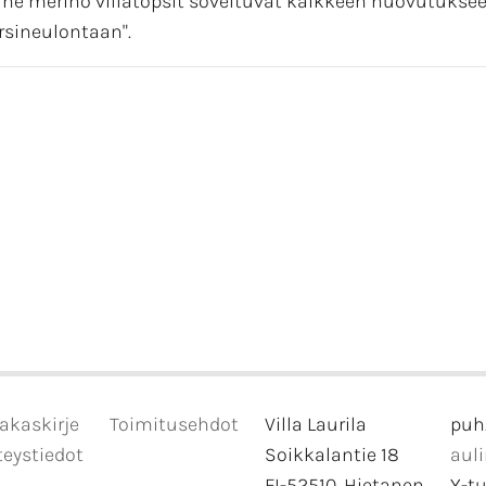
fine merino villatopsit soveltuvat kaikkeen huovutuksee
rsineulontaan".
akaskirje
Toimitusehdot
Villa Laurila
puh
eystiedot
Soikkalantie 18
aul
FI-52510, Hietanen
Y-t