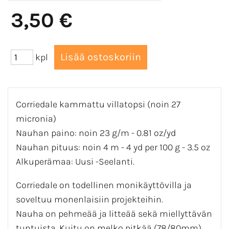
3,50 €
kpl
Corriedale kammattu villatopsi (noin 27
micronia)
Nauhan paino: noin 23 g/m - 0.81 oz/yd
Nauhan pituus: noin 4 m - 4 yd per 100 g - 3.5 oz
Alkuperämaa: Uusi -Seelanti.
Corriedale on todellinen monikäyttövilla ja
soveltuu monenlaisiin projekteihin.
Nauha on pehmeää ja litteää sekä miellyttävän
tuntuista. Kuitu on melko pitkää (78/80mm) .