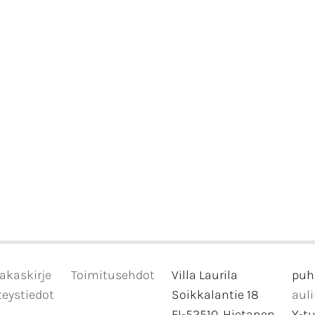
akaskirje
Toimitusehdot
Villa Laurila
puh
eystiedot
Soikkalantie 18
aul
FI-52510, Hietanen
Y-t