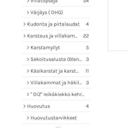
Villatopseja
54
Värjäys ( DHG)
Kudonta ja pirtalaudat
4
Karstaus ja villakammat
22
Karstamyllyt
5
Sekoitusalusta (Blending board)
3
Käsikarstat ja karstamatot
11
Villakammat ja häkilät
3
" DIZ" reikäkiekko kehruuseen
Huovutus
4
Huovutustarvikkeet