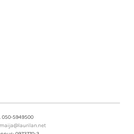
. 050-5949500
imaija@laurilan.net
unnus: 0973770-3