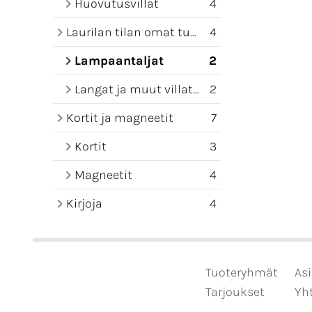
Huovutusvillat
4
Laurilan tilan omat tuotteet
4
Lampaantaljat
2
Langat ja muut villatuotteet
2
Kortit ja magneetit
7
Kortit
3
Magneetit
4
Kirjoja
4
Tuoteryhmät
Asi
Tarjoukset
Yht