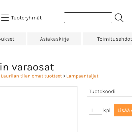
Tuoteryhmät
oukset
Asiakaskirje
Toimitusehdo
in varaosat
>
Laurilan tilan omat tuotteet
>
Lampaantaljat
Tuotekoodi
kpl