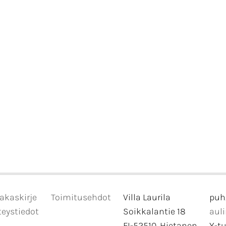
akaskirje
Toimitusehdot
Villa Laurila
puh
eystiedot
Soikkalantie 18
aul
FI-52510, Hietanen
Y-t