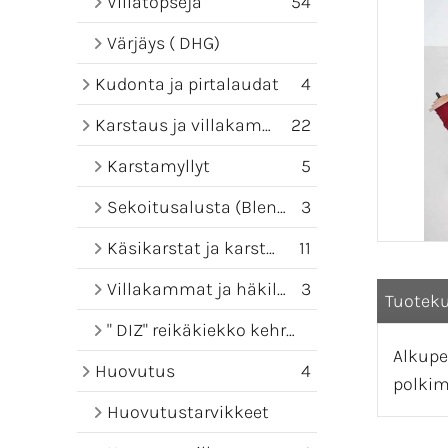
Villatopseja
54
Värjäys ( DHG)
Kudonta ja pirtalaudat
4
Karstaus ja villakammat
22
Karstamyllyt
5
Sekoitusalusta (Blending board)
3
Käsikarstat ja karstamatot
11
Villakammat ja häkilät
3
Tuotek
" DIZ" reikäkiekko kehruuseen
Alkupe
Huovutus
4
polkim
Huovutustarvikkeet