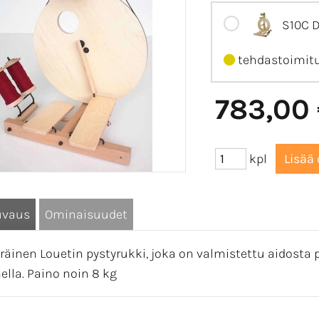
S10C D
tehdastoimit
783,00
kpl
uvaus
Ominaisuudet
räinen Louetin pystyrukki, joka on valmistettu aidosta 
ella. Paino noin 8 kg