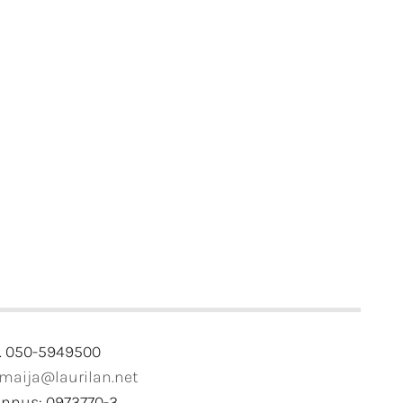
. 050-5949500
imaija@laurilan.net
unnus: 0973770-3