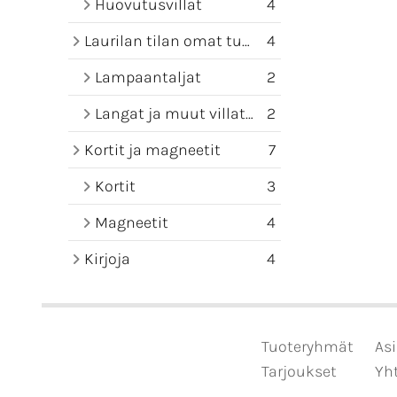
Huovutusvillat
4
Laurilan tilan omat tuotteet
4
Lampaantaljat
2
Langat ja muut villatuotteet
2
Kortit ja magneetit
7
Kortit
3
Magneetit
4
Kirjoja
4
Tuoteryhmät
Asi
Tarjoukset
Yht