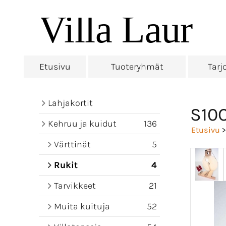
Etusivu
Tuoteryhmät
Tarj
Lahjakortit
S10C
Kehruu ja kuidut
136
Etusivu
Värttinät
5
Rukit
4
Tarvikkeet
21
Muita kuituja
52