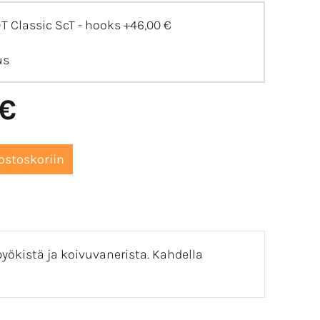
T Classic ScT - hooks
+46,00 €
us
 €
pyökistä ja koivuvanerista. Kahdella