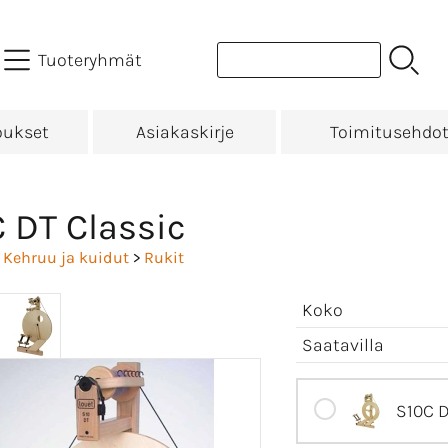
Tuoteryhmät
oukset
Asiakaskirje
Toimitusehdo
 DT Classic
>
Kehruu ja kuidut
>
Rukit
Koko
Saatavilla
S10C DT