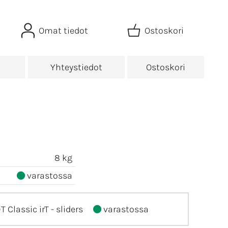
Omat tiedot
Ostoskori
t
Yhteystiedot
Ostoskori
8 kg
varastossa
 Classic irT - sliders
varastossa