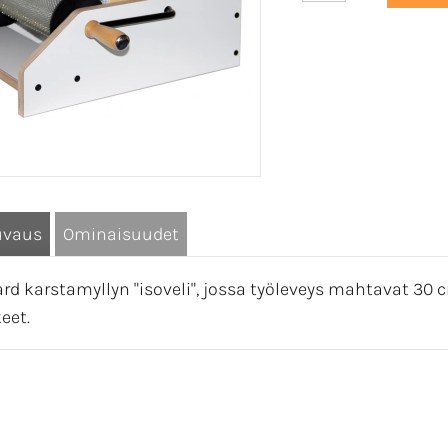
uvaus
Ominaisuudet
rd karstamyllyn "isoveli", jossa työleveys mahtavat 30 c
eet.