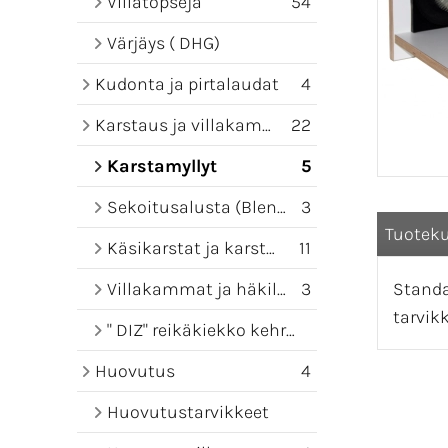
Villatopseja
54
Värjäys ( DHG)
Kudonta ja pirtalaudat
4
Karstaus ja villakammat
22
Karstamyllyt
5
Sekoitusalusta (Blending board)
3
Tuotek
Käsikarstat ja karstamatot
11
Villakammat ja häkilät
3
Standa
tarvikk
" DIZ" reikäkiekko kehruuseen
Huovutus
4
Huovutustarvikkeet