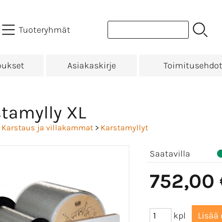
Tuoteryhmät
oukset
Asiakaskirje
Toimitusehdo
tamylly XL
>
Karstaus ja villakammat
>
Karstamyllyt
Saatavilla
752,00
kpl