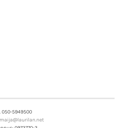
. 050-5949500
imaija@laurilan.net
unnus: 0973770-3