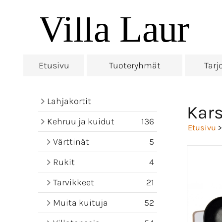
Etusivu
Tuoteryhmät
Tarj
Lahjakortit
Kars
Kehruu ja kuidut
136
Etusivu
Värttinät
5
Rukit
4
Tarvikkeet
21
Muita kuituja
52