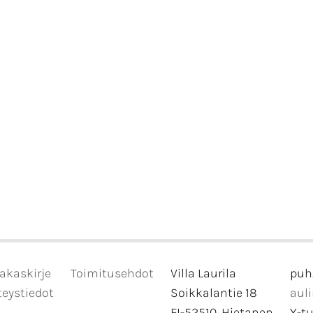
akaskirje
Toimitusehdot
Villa Laurila
puh
eystiedot
Soikkalantie 18
aul
FI-52510, Hietanen
Y-t