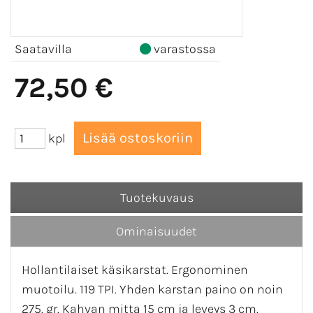
Saatavilla
varastossa
72,50 €
kpl
Tuotekuvaus
Ominaisuudet
Hollantilaiset käsikarstat. Ergonominen
muotoilu. 119 TPI. Yhden karstan paino on noin
275. gr. Kahvan mitta 15 cm ja leveys 3 cm.