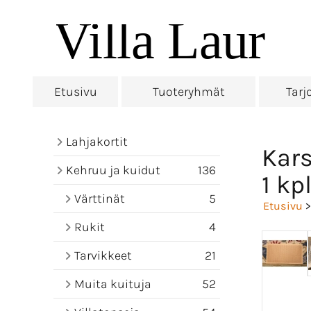
Etusivu
Tuoteryhmät
Tarj
Lahjakortit
Kars
Kehruu ja kuidut
136
1 kp
Värttinät
5
Etusivu
Rukit
4
Tarvikkeet
21
Muita kuituja
52