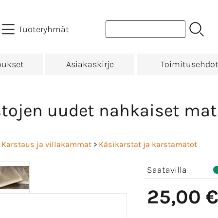
Tuoteryhmät
oukset
Asiakaskirje
Toimitusehdo
tojen uudet nahkaiset matot
l
>
Karstaus ja villakammat
>
Käsikarstat ja karstamatot
Saatavilla
25,00 