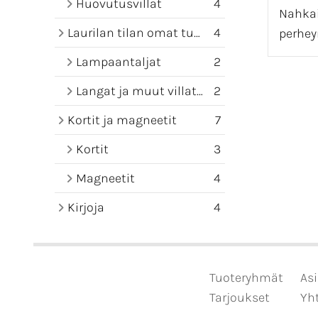
Huovutusvillat
4
Nahkai
Laurilan tilan omat tuotteet
4
perheyr
Lampaantaljat
2
Langat ja muut villatuotteet
2
Kortit ja magneetit
7
Kortit
3
Magneetit
4
Kirjoja
4
Tuoteryhmät
Asi
Tarjoukset
Yht