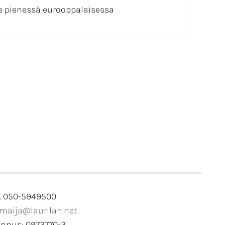
e pienessä eurooppalaisessa
. 050-5949500
imaija@laurilan.net
unnus: 0973770-3