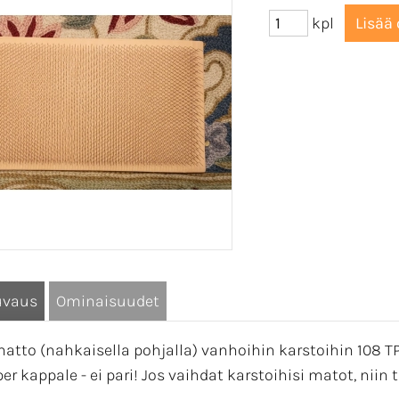
kpl
uvaus
Ominaisuudet
matto (nahkaisella pohjalla) vanhoihin karstoihin 108 TP
er kappale - ei pari! Jos vaihdat karstoihisi matot, niin