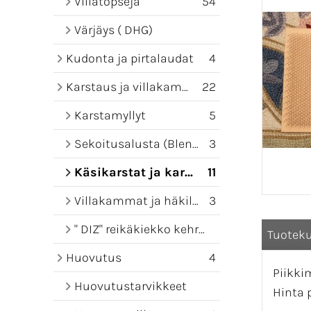
Villatopseja
54
Värjäys ( DHG)
Kudonta ja pirtalaudat
4
Karstaus ja villakammat
22
Karstamyllyt
5
Sekoitusalusta (Blending board)
3
Käsikarstat ja karstamatot
11
Villakammat ja häkilät
3
" DIZ" reikäkiekko kehruuseen
Tuotek
Huovutus
4
Piikki
Huovutustarvikkeet
Hinta p