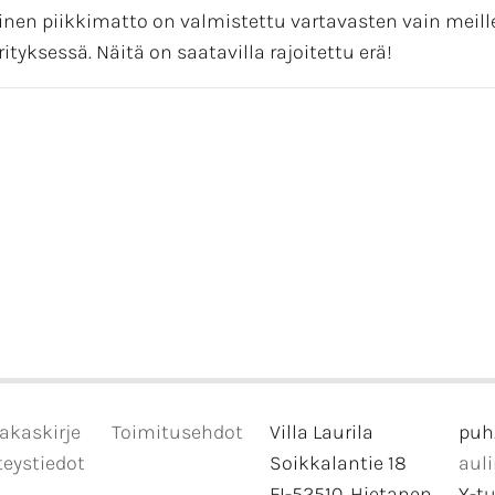
nen piikkimatto on valmistettu vartavasten vain meill
ityksessä. Näitä on saatavilla rajoitettu erä!
akaskirje
Toimitusehdot
Villa Laurila
puh
eystiedot
Soikkalantie 18
aul
FI-52510, Hietanen
Y-t