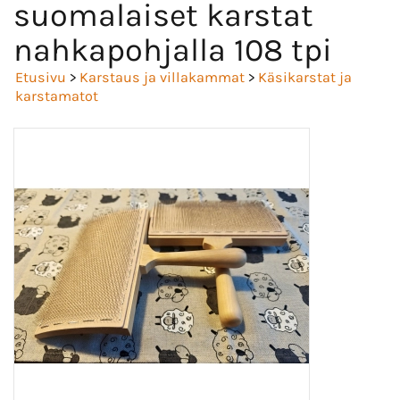
suomalaiset karstat
nahkapohjalla 108 tpi
Etusivu
>
Karstaus ja villakammat
>
Käsikarstat ja
karstamatot