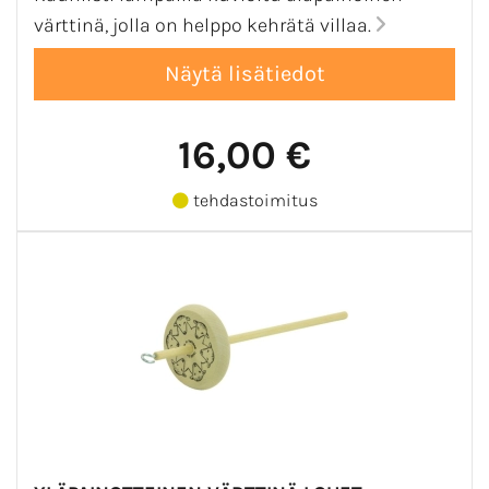
värttinä, jolla on helppo kehrätä villaa.
16,00 €
tehdastoimitus