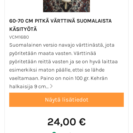
60-70 CM PITKÄ VÄRTTINÄ SUOMALAISTA
KÄSITYÖTÄ
VCM1680
Suomalainen versio navajo värttinästä, jota
pyöritetään maata vasten. Värttinää
pyöritetään reittä vasten ja se on hyvä laittaa
esimerkiksi maton päälle, ettei se lähde
vaeltamaan. Paino on noin 100 gr. Kehrän
halkaisija 9 cm...
24,00 €