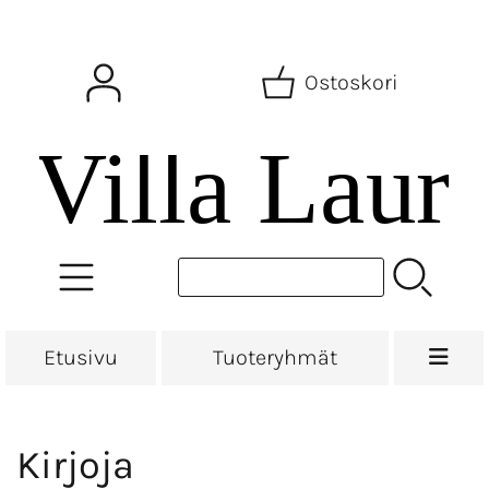
Ostoskori
Etusivu
Tuoteryhmät
Kirjoja