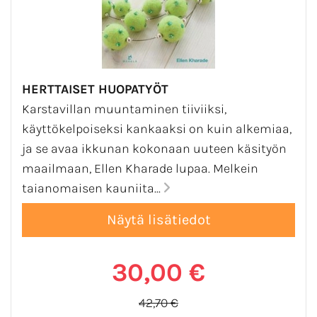
HERTTAISET HUOPATYÖT
Karstavillan muuntaminen tiiviiksi,
käyttökelpoiseksi kankaaksi on kuin alkemiaa,
ja se avaa ikkunan kokonaan uuteen käsityön
maailmaan, Ellen Kharade lupaa. Melkein
taianomaisen kauniita...
30,00 €
42,70 €