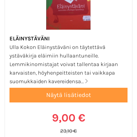
ELÄINYSTÄVÄNI
Ulla Kokon Eläinystäväni on täytettävä
ystäväkirja eläimiin hullaantuneille.
Lemmikinomistajat voivat tallentaa kirjaan
karvaisten, höyhenpeitteisten tai vaikkapa
suomukkaiden kavereidensa...
9,00 €
23,10 €