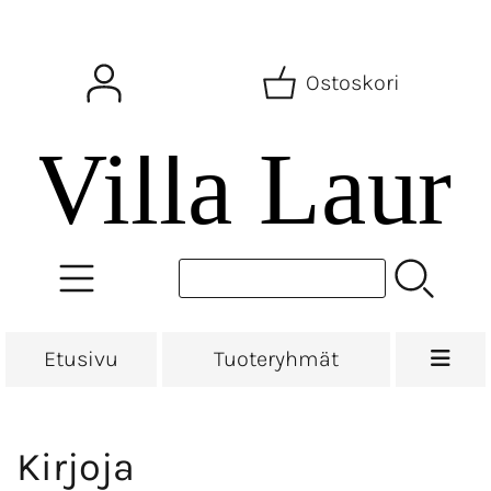
Ostoskori
Etusivu
Tuoteryhmät
Kirjoja