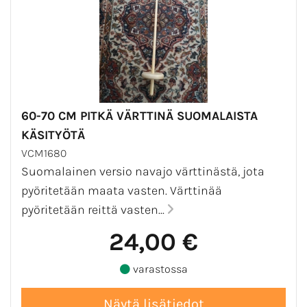
60-70 CM PITKÄ VÄRTTINÄ SUOMALAISTA
KÄSITYÖTÄ
VCM1680
Suomalainen versio navajo värttinästä, jota
pyöritetään maata vasten. Värttinää
pyöritetään reittä vasten...
24,00 €
varastossa