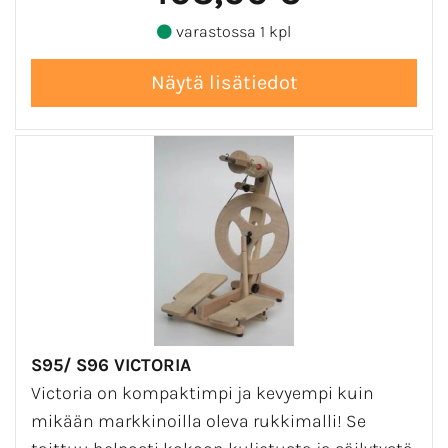
varastossa 1 kpl
S95/ S96 VICTORIA
Victoria on kompaktimpi ja kevyempi kuin
mikään markkinoilla oleva rukkimalli! Se