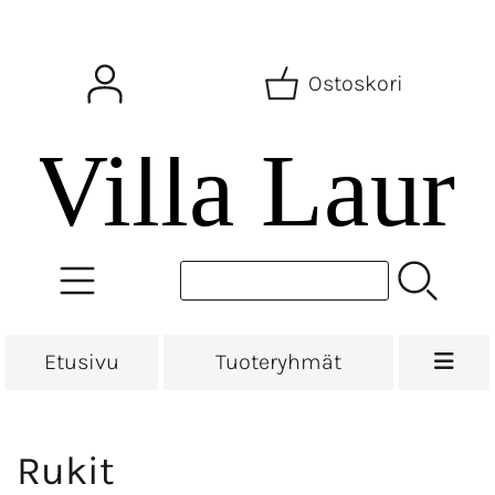
Ostoskori
Etusivu
Tuoteryhmät
Rukit