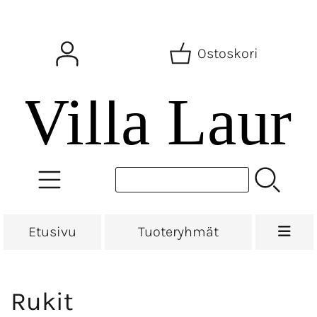
Ostoskori
Etusivu
Tuoteryhmät
Rukit