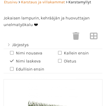
Etusivu
>
Karstaus ja villakammat
> Karstamyllyt
Jokaisen lampurin, kehrääjän ja huovuttajan
unelmatyökalu ❤️
Järjestys
Nimi nouseva
Kallein ensin
Nimi laskeva
Oletus
Edullisin ensin