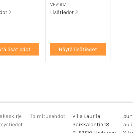
VPV1917
edot
Lisätiedot
akaskirje
Toimitusehdot
Villa Laurila
puh
eystiedot
Soikkalantie 18
aul
FI-52510, Hietanen
Y-t