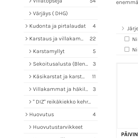
Villatopseja
54
enemmän 
Värjäys ( DHG)
Kudonta ja pirtalaudat
4
Järj
Karstaus ja villakammat
22
Ni
Ni
Karstamyllyt
5
Sekoitusalusta (Blending board)
3
Käsikarstat ja karstamatot
11
Villakammat ja häkilät
3
" DIZ" reikäkiekko kehruuseen
Huovutus
4
Huovutustarvikkeet
PÄIVI