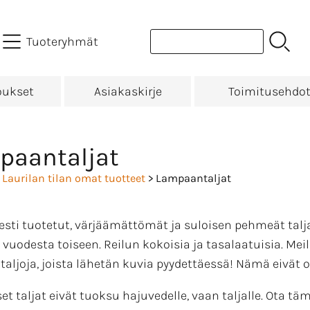
Tuoteryhmät
oukset
Asiakaskirje
Toimitusehdo
paantaljat
>
Laurilan tilan omat tuotteet
> Lampaantaljat
esti tuotetut, värjäämättömät ja suloisen pehmeät talj
 vuodesta toiseen. Reilun kokoisia ja tasalaatuisia. Mei
italjoja, joista lähetän kuvia pyydettäessä! Nämä eivät 
et taljat eivät tuoksu hajuvedelle, vaan taljalle. Ota tä