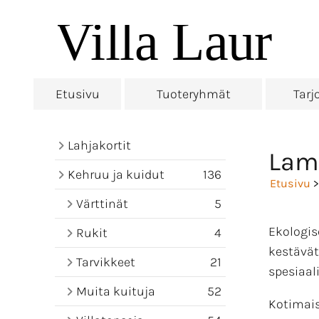
Etusivu
Tuoteryhmät
Tarj
Lahjakortit
Lam
Kehruu ja kuidut
136
Etusivu
Värttinät
5
Ekologis
Rukit
4
kestävät
Tarvikkeet
21
spesiaal
Muita kuituja
52
Kotimais