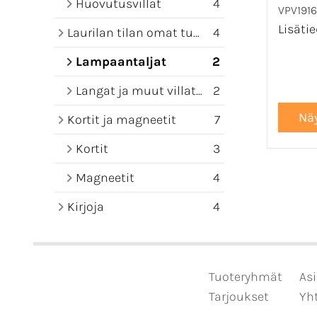
Huovutusvillat
4
VPV1916
Lisäti
Laurilan tilan omat tuotteet
4
Lampaantaljat
2
Langat ja muut villatuotteet
2
Kortit ja magneetit
7
Kortit
3
Magneetit
4
Kirjoja
4
Tuoteryhmät
Asi
Tarjoukset
Yht