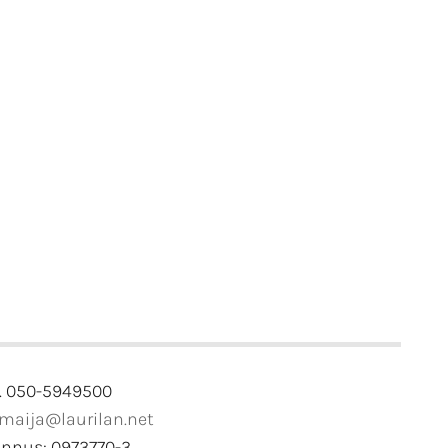
. 050-5949500
imaija@laurilan.net
unnus: 0973770-3