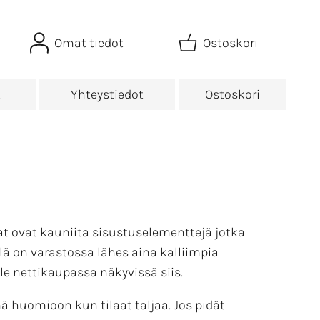
Omat tiedot
Ostoskori
t
Yhteystiedot
Ostoskori
at ovat kauniita sisustuselementtejä jotka
llä on varastossa lähes aina kalliimpia
ole nettikaupassa näkyvissä siis.
mä huomioon kun tilaat taljaa. Jos pidät