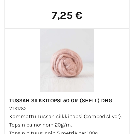
7,25 €
TUSSAH SILKKITOPSI 50 GR (SHELL) DHG
VTS1782
Kammattu Tussah silkki topsi (combed sliver).
Topsin paino: noin 20g/m.
Topsin pituus: noin 5 metriä per 100g.