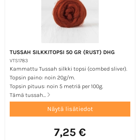
TUSSAH SILKKITOPSI 50 GR (RUST) DHG
VTS1783
Kammattu Tussah silkki topsi (combed sliver).
Topsin paino: noin 20g/m.
Topsin pituus: noin 5 metriä per 100g.
Tämä tussah...
7,25 €