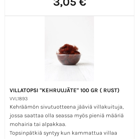
3,05 €
VILLATOPSI "KEHRUUJÄTE" 100 GR ( RUST)
VVL1893
Kehräämön sivutuotteena jääviä villakuituja,
jossa saattaa olla seassa myös pieniä määriä
mohairia tai alpakkaa.
Topsinpätkiä syntyy kun kammattua villaa