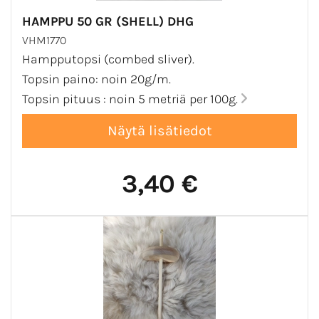
HAMPPU 50 GR (SHELL) DHG
VHM1770
Hampputopsi (combed sliver).
Topsin paino: noin 20g/m.
Topsin pituus : noin 5 metriä per 100g.
3,40 €