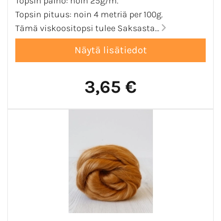
Topsin paino: noin 25g/m.
Topsin pituus: noin 4 metriä per 100g.
Tämä viskoositopsi tulee Saksasta...
3,65 €