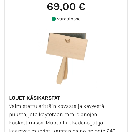
69,00 €
varastossa
LOUET KÄSIKARSTAT
Valmistettu erittäin kovasta ja kevyestä
puusta, jota käytetään mm. pianojen
koskettimissa. Muotoillut kädensijat ja
kaarevat muodot. Karstan paino on noin 246