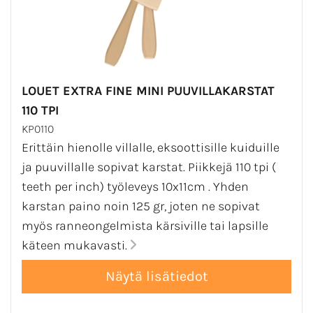
LOUET EXTRA FINE MINI PUUVILLAKARSTAT
110 TPI
KP0110
Erittäin hienolle villalle, eksoottisille kuiduille
ja puuvillalle sopivat karstat. Piikkejä 110 tpi (
teeth per inch) työleveys 10x11cm . Yhden
karstan paino noin 125 gr, joten ne sopivat
myös ranneongelmista kärsiville tai lapsille
käteen mukavasti.