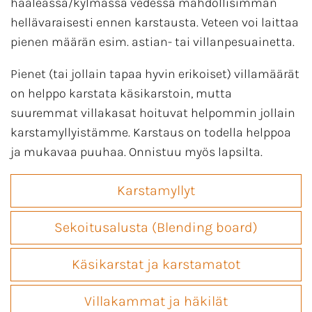
haaleassa/kylmässä vedessä mahdollisimman
hellävaraisesti ennen karstausta. Veteen voi laittaa
pienen määrän esim. astian- tai villanpesuainetta.
Pienet (tai jollain tapaa hyvin erikoiset) villamäärät
on helppo karstata käsikarstoin, mutta
suuremmat villakasat hoituvat helpommin jollain
karstamyllyistämme. Karstaus on todella helppoa
ja mukavaa puuhaa. Onnistuu myös lapsilta.
Karstamyllyt
Sekoitusalusta (Blending board)
Käsikarstat ja karstamatot
Villakammat ja häkilät