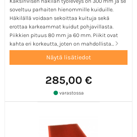
Kaksirivisen häkilän työleveys on 300 mm ja se
soveltuu parhaiten hienommille kuiduille.
Häkilällä voidaan sekoittaa kuituja sekä
erottaa karkeammat kuidut pohjavillasta.
Piikkien pituus 80 mm ja 60 mm. Piikit ovat
kahta eri korkeutta, joten on mahdollista...
285,00 €
varastossa