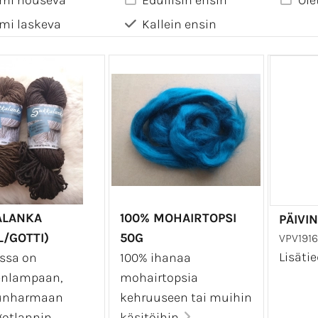
mi nouseva
Edullisin ensin
Ole
mi laskeva
Kallein ensin
ALANKA
100% MOHAIRTOPSI
PÄIVI
L/GOTTI)
50G
VPV1916
Lisäti
ssa on
100% ihanaa
nlampaan,
mohairtopsia
unharmaan
kehruuseen tai muihin
 gotlannin
käsitöihin.