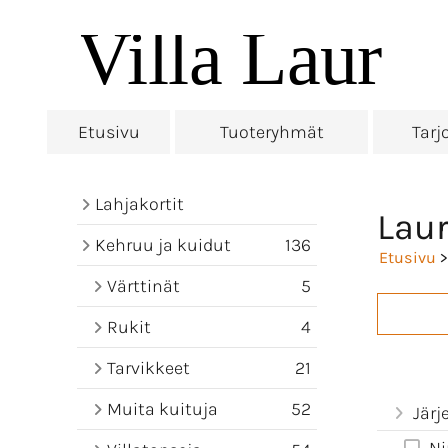
Etusivu
Tuoteryhmät
Tarj
Lahjakortit
Laur
Kehruu ja kuidut
136
Etusivu
>
Värttinät
5
Rukit
4
Tarvikkeet
21
Muita kuituja
52
Järj