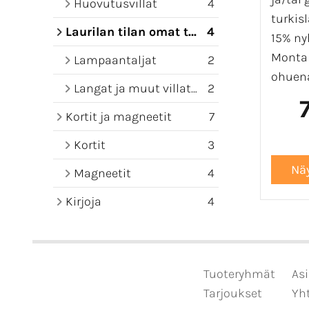
Huovutusvillat
4
turkis
Laurilan tilan omat tuotteet
4
15% ny
Monta 
Lampaantaljat
2
ohuen
Langat ja muut villatuotteet
2
Kortit ja magneetit
7
Kortit
3
Magneetit
4
Kirjoja
4
Tuoteryhmät
Asi
Tarjoukset
Yht