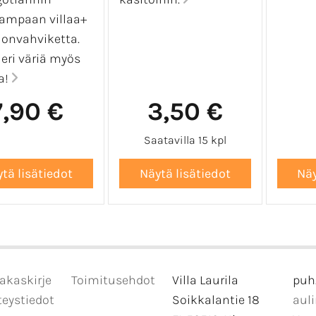
lampaan villaa+
lonvahviketta.
eri väriä myös
a!
7,90 €
3,50 €
Saatavilla 15 kpl
akaskirje
Toimitusehdot
Villa Laurila
puh
eystiedot
Soikkalantie 18
aul