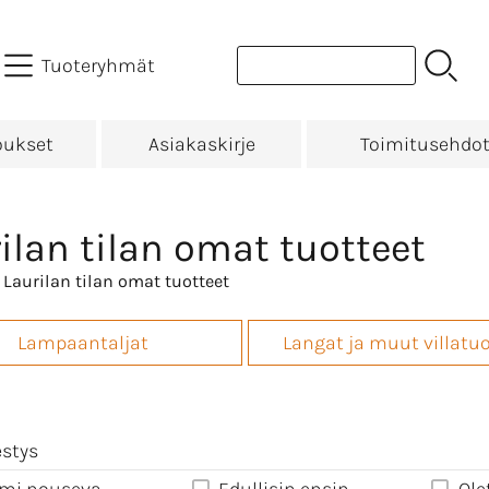
Tuoteryhmät
oukset
Asiakaskirje
Toimitusehdo
ilan tilan omat tuotteet
 Laurilan tilan omat tuotteet
Lampaantaljat
Langat ja muut villatuo
estys