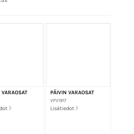
tus
N VARAOSAT
PÄIVIN VARAOSAT
VPV1917
edot
Lisätiedot