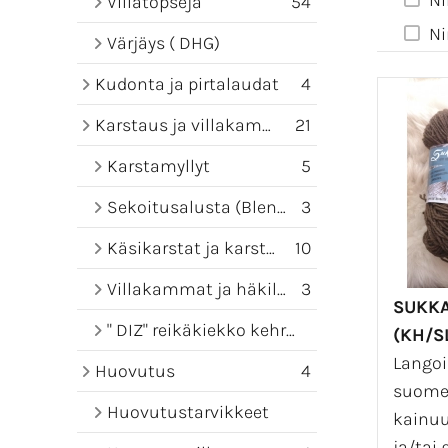
Ni
Villatopseja
54
Ni
Värjäys ( DHG)
Kudonta ja pirtalaudat
4
Karstaus ja villakammat
21
Karstamyllyt
5
Sekoitusalusta (Blending board)
3
Käsikarstat ja karstamatot
10
Villakammat ja häkilät
3
SUKK
" DIZ" reikäkiekko kehruuseen
(KH/S
Langoi
Huovutus
4
suome
Huovutustarvikkeet
kainu
ja/tai