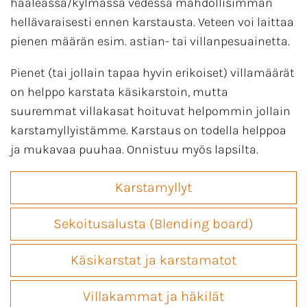
haaleassa/kylmässä vedessä mahdollisimman
hellävaraisesti ennen karstausta. Veteen voi laittaa
pienen määrän esim. astian- tai villanpesuainetta.
Pienet (tai jollain tapaa hyvin erikoiset) villamäärät
on helppo karstata käsikarstoin, mutta
suuremmat villakasat hoituvat helpommin jollain
karstamyllyistämme. Karstaus on todella helppoa
ja mukavaa puuhaa. Onnistuu myös lapsilta.
Karstamyllyt
Sekoitusalusta (Blending board)
Käsikarstat ja karstamatot
Villakammat ja häkilät